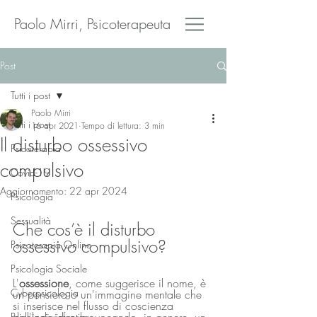
Paolo Mirri, Psicoterapeuta
Post
Tutti i post
Paolo Mirri
Tutti i post
16 apr 2021
Tempo di lettura: 3 min
Il disturbo ossessivo
Psicoterapia
compulsivo
Covid-19
Aggiornamento:
22 apr 2024
Psicologia
Sessualità
Che cos’è il disturbo 
ossessivo compulsivo?
Psicoterapia Online
Psicologia Sociale
L'
ossessione
, come suggerisce il nome, è 
Cyberpsicologia
un pensiero o un'immagine mentale che 
si inserisce nel flusso di coscienza 
Psicologia infantile