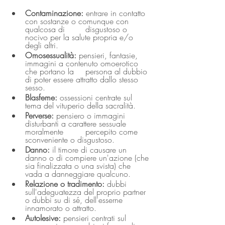
Contaminazione:
 entrare in contatto 
con sostanze o comunque con 
qualcosa di 	disgustoso o 
nocivo per la salute propria e/o 
degli altri.
Omosessualità:
 pensieri, fantasie, 
immagini a contenuto omoerotico 
che portano la 	persona al dubbio 
di poter essere attratto dallo stesso 
sesso.
Blasfeme:
 ossessioni centrate sul 
tema del vituperio della sacralità.
Perverse:
 pensiero o immagini 
disturbanti a carattere sessuale 
moralmente 	percepito come 
sconveniente o disgustoso.
Danno:
 il timore di causare un 
danno o di compiere un'azione (che 
sia finalizzata o una svista) che 
vada a danneggiare qualcuno.
Relazione o tradimento: 
dubbi 	
sull'adeguatezza del proprio partner 
o dubbi su di sé, dell'esserne 	
innamorato o attratto. 
Autolesive:
 pensieri centrati sul 