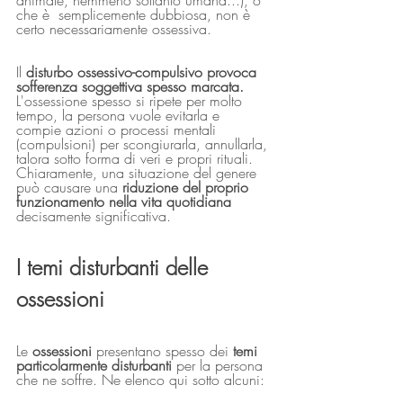
animale, nemmeno soltanto umana...), o 
che è  semplicemente dubbiosa, non è 
certo necessariamente ossessiva. 
Il 
disturbo ossessivo-compulsivo provoca 
sofferenza soggettiva spesso marcata.
L'ossessione spesso si ripete per molto 
tempo, la persona vuole evitarla e 
compie azioni o processi mentali 
(compulsioni) per scongiurarla, annullarla, 
talora sotto forma di veri e propri rituali. 
Chiaramente, una situazione del genere 
può causare una 
riduzione del proprio 
funzionamento nella vita quotidiana
decisamente significativa.
I temi disturbanti delle 
ossessioni
Le 
ossessioni
 presentano spesso dei 
temi 
particolarmente disturbanti 
per la persona 
che ne soffre. Ne elenco qui sotto alcuni: