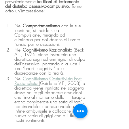
prevalentemente 
tre filoni di trattamento 
del disturbo ossessivo-compulsivo
. Te ne 
offro un’impressione:
Nel 
Comportamentismo
 con le sue 
tecniche, si incide sulla 
Compulsione, mirando ad 	
eliminarla per poi desensibilizzare 
l’ansia per le ossessioni.
Nel
 Cognitivismo Razionalista
 (Beck 
A.T., 1976) viene instaurata una 
dialettica sugli schemi rigidi di colpa 
dell’ossessivo, portando alla luce i 
loro “errori 	cognitivi” e le 
discrepanze con la realtà.
Nel 
Cognitivismo Costruttivista Post-
Razionalista
(Guidano V.F., 2008) la 
dialettica viene instillata nel soggetto 
stesso nel fargli elaborare emozioni 
che fino al momento della 	terapia 
erano considerate una sorta di tabù, 
nominandole, riconoscendole potrà 
infine attribuirsele e collocarle in una 
nuova scala di grigi che è il fluire di 
nostri sentimenti.