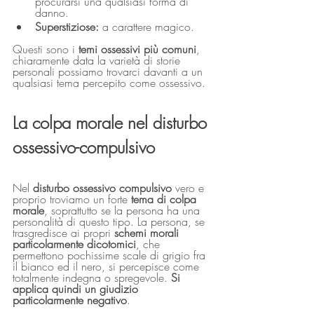
procurarsi una qualsiasi forma di 
danno.
Superstiziose:
 a carattere magico.
Questi sono i 
temi ossessivi più comuni
, 
chiaramente data la varietà di storie 
personali possiamo trovarci davanti a un 
qualsiasi tema percepito come ossessivo.
La colpa morale nel disturbo 
ossessivo-compulsivo
Nel 
disturbo ossessivo compulsivo
 vero e 
proprio troviamo un forte 
tema di colpa 
morale
, soprattutto se la persona ha una 
personalità di questo tipo. La persona, se 
trasgredisce ai propri 
schemi morali 
particolarmente dicotomici
, che 
permettono pochissime scale di grigio fra 
il bianco ed il nero, si percepisce come 
totalmente indegna o spregevole.
 Si 
applica quindi un giudizio 
particolarmente negativo
. 