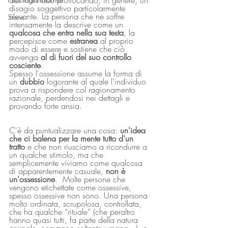
dell'individuo provocando, in genere, un 
disagio soggettivo particolarmente 
rilevante. La persona che ne soffre 
Storie
intensamente la descrive come un 
qualcosa che entra nella sua testa
, la 
percepisce come 
estranea
 al proprio 
modo di essere e sostiene che ciò 
avvenga 
al di fuori del suo controllo 
cosciente
.
Spesso l'ossessione assume la forma di 
un 
dubbio 
logorante al quale l'individuo 
prova a rispondere col ragionamento 
razionale, perdendosi nei dettagli e 
provando forte ansia.
C'è da puntualizzare una cosa: 
un'idea 
che ci balena per la mente tutto d'un 
tratto
 e che non riusciamo a ricondurre a 
un qualche stimolo, ma che 
semplicemente viviamo come qualcosa 
di apparentemente casuale, 
non è 
un'ossessione
.  Molte persone che 
vengono etichettate come ossessive, 
spesso ossessive non sono. Una persona 
molto ordinata, scrupolosa, controllata, 
che ha qualche “rituale” (che peraltro 
hanno quasi tutti, fa parte della natura 