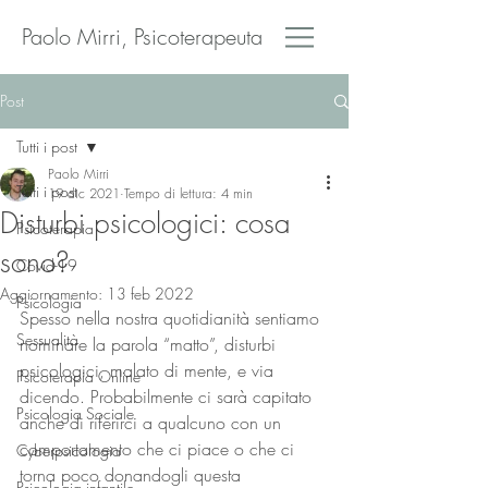
Paolo Mirri, Psicoterapeuta
Post
Tutti i post
Paolo Mirri
Tutti i post
19 dic 2021
Tempo di lettura: 4 min
Disturbi psicologici: cosa
Psicoterapia
sono?
Covid-19
Aggiornamento:
13 feb 2022
Psicologia
Spesso nella nostra quotidianità sentiamo 
Sessualità
nominare la parola “matto”, disturbi 
psicologici, malato di mente, e via 
Psicoterapia Online
dicendo. Probabilmente ci sarà capitato 
Psicologia Sociale
anche di riferirci a qualcuno con un 
comportamento che ci piace o che ci 
Cyberpsicologia
torna poco donandogli questa 
Psicologia infantile