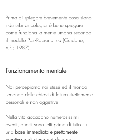
Prima di spiegare brevemente cosa siano 
i disturbi psicologici è bene spiegare 
come funziona la mente umana secondo 
il modello Post-Razionalista (Guidano, 
V.F.; 1987). 
Funzionamento mentale
Noi percepiamo noi stessi ed il mondo 
secondo delle chiavi di lettura strettamente 
personali e non oggettive. 
Nella vita accadono numerosissimi 
eventi, questi sono letti prima di tutto su 
una 
base immediata e prettamente 
emotiva
 e gli viene poi dato un 