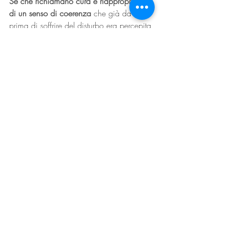
Sé che richiamano cura e riappropriarsi 
di un senso di coerenza
 che già da 
prima di soffrire del disturbo era percepita 
in modo troppo univoco o poco definita. 
I disturbi psicologici quindi sono realtà 
soggettive dalle quali non si può 
scappare, ma possono essere vissute per 
quello che sono: emozioni, non malattie.
Le emozioni in quanto sono parte 
dell’individuo, e non qualcosa di esterno, 
possono essere modulate di intensità, i 
pensieri possono essere rivisti, ridiscussi, 
confutati ed i comportamenti possono 
essere scelti con maggiore 
consapevolezza, senso di realtà e 
responsabilità. 