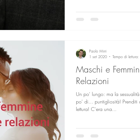
Paolo Mirri
1 set 2020
Tempo di lettura
Maschi e Femmine
Relazioni
Un po' lungo: ma la sessualit
po' di... puntigliosità! Prendi
lettura! C'era una...