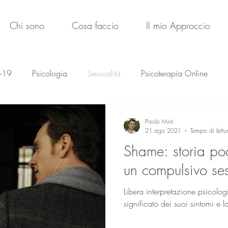
Chi sono
Cosa faccio
Il mio Approccio
-19
Psicologia
Sessualità
Psicoterapia Online
nfantile
Storie
Paolo Mirri
21 ago 2021
Tempo di lettu
Shame: storia po
un compulsivo se
Libera interpretazione psicolog
significato dei suoi sintomi e l