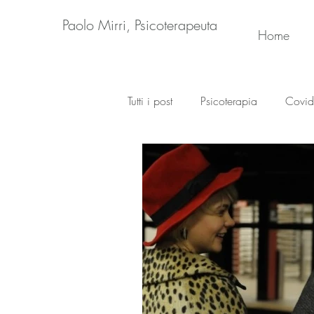
Paolo Mirri, Psicoterapeuta
Home
Tutti i post
Psicoterapia
Covid
Cyberpsicologia
Psicologia i