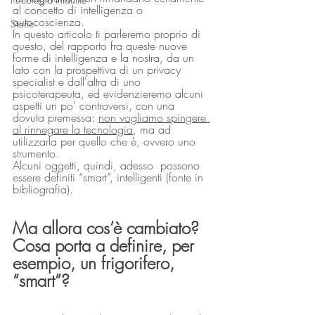
al concetto di intelligenza o 
autocoscienza. 
Storie
In questo articolo ti parleremo proprio di 
questo, del rapporto fra queste nuove 
forme di intelligenza e la nostra, da un 
lato con la prospettiva di un privacy 
specialist e dall'altra di uno 
psicoterapeuta, ed evidenzieremo alcuni 
aspetti un po’ controversi, con una 
dovuta premessa: 
non vogliamo spingere 
al rinnegare la tecnologia
, ma ad 
utilizzarla per quello che è, ovvero uno 
strumento. 
Alcuni oggetti, quindi, adesso  possono 
essere definiti “smart”, intelligenti (fonte in 
bibliografia).
Ma allora cos’è cambiato? 
Cosa porta a definire, per 
esempio, un frigorifero, 
“smart”?