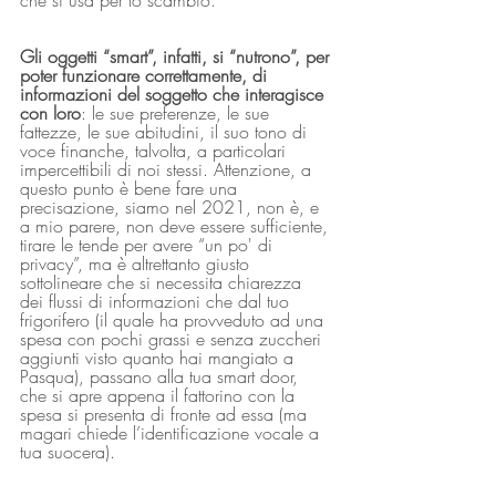
che si usa per lo scambio. 
Gli oggetti “smart”, infatti, si “nutrono”, per 
poter funzionare correttamente, di 
informazioni del soggetto che interagisce 
con loro
: le sue preferenze, le sue 
fattezze, le sue abitudini, il suo tono di 
voce finanche, talvolta, a particolari 
impercettibili di noi stessi. Attenzione, a 
questo punto è bene fare una 
precisazione, siamo nel 2021, non è, e 
a mio parere, non deve essere sufficiente, 
tirare le tende per avere “un po' di 
privacy”, ma è altrettanto giusto 
sottolineare che si necessita chiarezza 
dei flussi di informazioni che dal tuo 
frigorifero (il quale ha provveduto ad una 
spesa con pochi grassi e senza zuccheri 
aggiunti visto quanto hai mangiato a 
Pasqua), passano alla tua smart door, 
che si apre appena il fattorino con la 
spesa si presenta di fronte ad essa (ma 
magari chiede l’identificazione vocale a 
tua suocera).