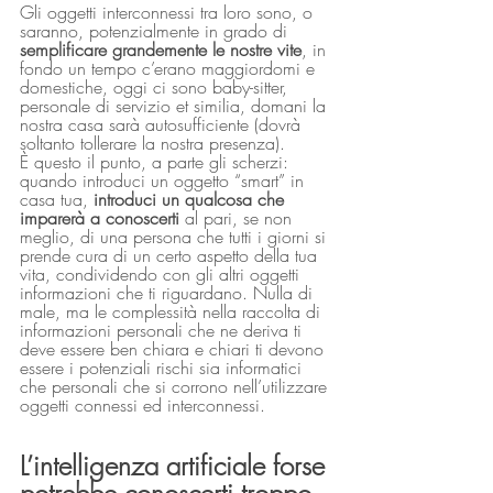
Gli oggetti interconnessi tra loro sono, o 
saranno, potenzialmente in grado di 
semplificare grandemente le nostre vite
, in 
fondo un tempo c’erano maggiordomi e 
domestiche, oggi ci sono baby-sitter, 
personale di servizio et similia, domani la 
nostra casa sarà autosufficiente (dovrà 
soltanto tollerare la nostra presenza).
È questo il punto, a parte gli scherzi: 
quando introduci un oggetto “smart” in 
casa tua, 
introduci un qualcosa che 
imparerà a conoscerti 
al pari, se non 
meglio, di una persona che tutti i giorni si 
prende cura di un certo aspetto della tua 
vita, condividendo con gli altri oggetti 
informazioni che ti riguardano. Nulla di 
male, ma le complessità nella raccolta di 
informazioni personali che ne deriva ti 
deve essere ben chiara e chiari ti devono 
essere i potenziali rischi sia informatici 
che personali che si corrono nell’utilizzare 
oggetti connessi ed interconnessi.
L’intelligenza artificiale forse 